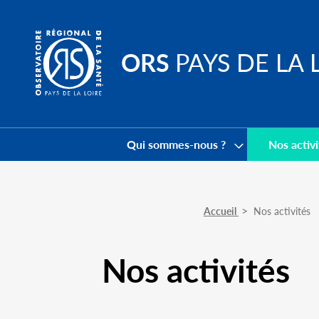
Go to
main
content
ORS
PAYS DE LA 
Navigation
principale
Qui sommes-nous ?
Nos activi
Accueil
Nos activités
Nos activités