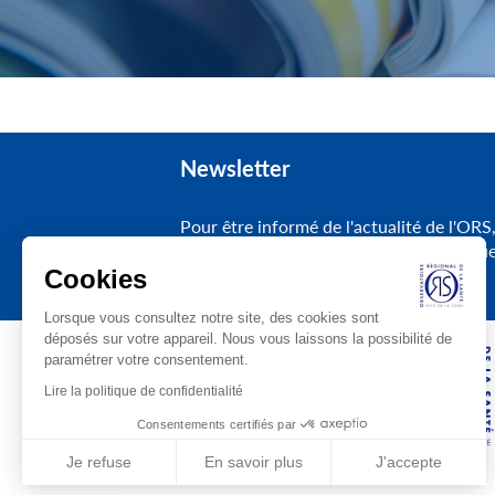
Newsletter
Pour être informé de l'actualité de l'ORS
inscrivez-vous à notre lettre électroniqu
Cookies
Lorsque vous consultez notre site, des cookies sont
déposés sur votre appareil. Nous vous laissons la possibilité de
paramétrer votre consentement.
Lire la politique de confidentialité
Consentements certifiés par
Je refuse
En savoir plus
J'accepte
Axeptio