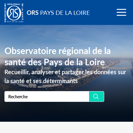
Go to
Menu
main
ORS
PAYS DE LA LOIRE
content
Observatoire régional de la
santé des Pays de la Loire
Recueillir, analyser et partager les données sur
la santé et ses déterminants