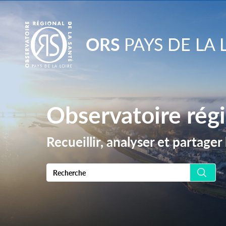
Go to
main
content
ORS
PAYS DE LA 
Observatoire régi
Recueillir, analyser et partage