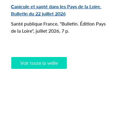
ats d’une première étude qui
Canicule et santé dans les Pays de la Loire.
e l’état de santé des
Bulletin du 22 juillet 2026
ns à celui d’habitants de la
 nantaise non exposés aux
Santé publique France, "Bulletin. Édition Pays
es de l’aéroport.
de la Loire", juillet 2026, 7 p.
 savoir plus
Voir toute la veille