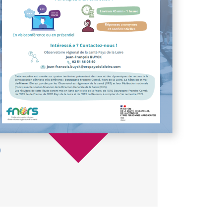
Résult
compar
riverai
région
nuisanc
En