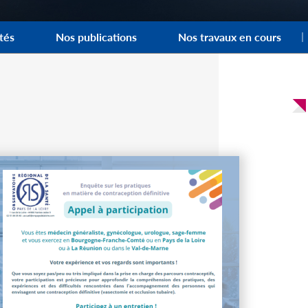
tés
Nos publications
Nos travaux en cours
7 juill
Obser
des r
Nante