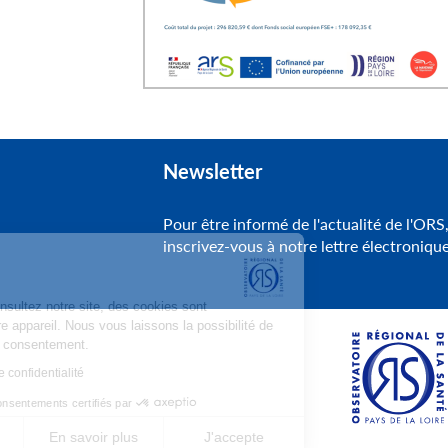
Newsletter
Pour être informé de l'actualité de l'ORS
inscrivez-vous à notre lettre électroniqu
Cookies
Lorsque vous consultez notre site, des cookies sont
déposés sur votre appareil. Nous vous laissons la possibilité de
paramétrer votre consentement.
Lire la politique de confidentialité
Consentements certifiés par
Je refuse
En savoir plus
J'accepte