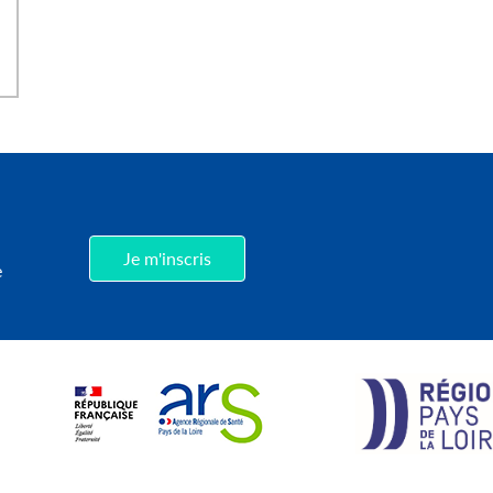
,
Je m'inscris
e