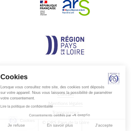
Cookies
Lorsque vous consultez notre site, des cookies sont déposés
sur votre appareil. Nous vous laissons la possibilité de paramétrer
Pied
Contact
de
votre consentement.
page
Mentions légales
Lire la politique de confidentialité
Transparence
Consentements certifiés par
Cookies
© ORS Pays de la Loire
Je refuse
En savoir plus
J'accepte