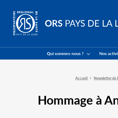
Go to
main
content
ORS
PAYS DE LA 
Navigation
principale
Qui sommes-nous ?
Nos activi
Accueil
Newsletter de
Hommage à Ann