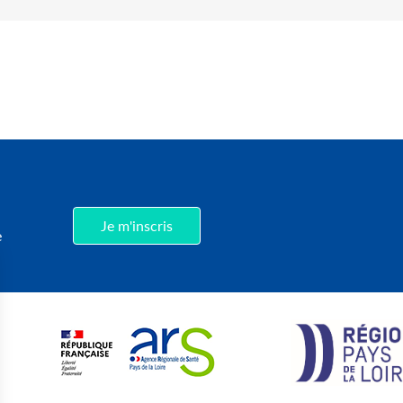
,
Je m'inscris
e