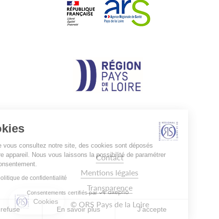
Cookies
Lorsque vous consultez notre site, des cookies sont déposés
sur votre appareil. Nous vous laissons la possibilité de paramétrer
Pied
Contact
de
votre consentement.
page
Mentions légales
Lire la politique de confidentialité
Transparence
Consentements certifiés par
Cookies
© ORS Pays de la Loire
Je refuse
En savoir plus
J'accepte