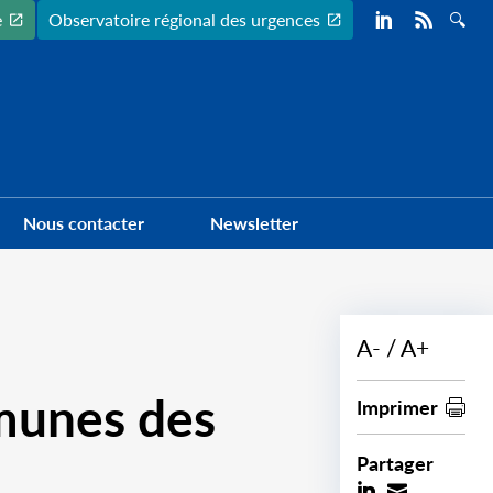
Preheader
e
Observatoire régional des urgences
Nous contacter
Newsletter
A-
A+
munes des
Imprimer
Partager