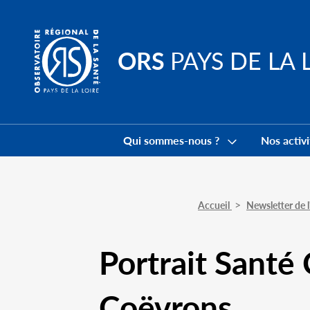
Go to
main
content
ORS
PAYS DE LA 
Navigation
principale
Qui sommes-nous ?
Nos activi
Accueil
Newsletter de
Portrait Sant
Coëvrons