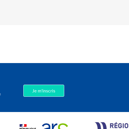
,
Je m'inscris
e