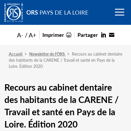
Go to
Menu
main
ORS
PAYS DE LA LOIRE
content
A-
A+
Imprimer
Partager
Accueil
Newsletter de l'ORS
Recours au cabinet dentaire
des habitants de la CARENE / Travail et santé en Pays de la
Loire. Édition 2020
Recours au cabinet dentaire
des habitants de la CARENE /
Travail et santé en Pays de la
Loire. Édition 2020