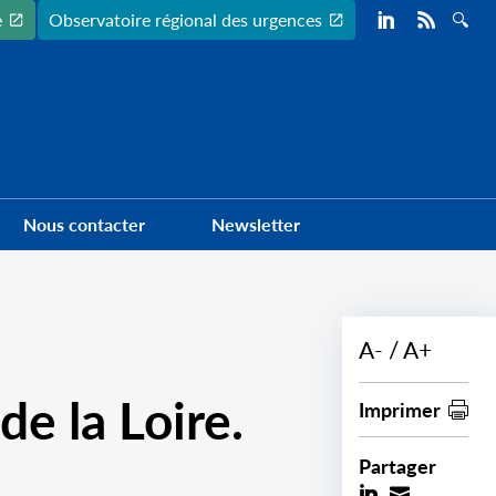
Preheader
e
Observatoire régional des urgences
Nous contacter
Newsletter
A-
A+
e la Loire.
Imprimer
Partager