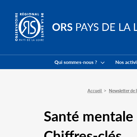
Go to
main
content
ORS
PAYS DE LA 
Navigation
principale
Qui sommes-nous ?
Nos activi
Accueil
Newsletter de
Santé mentale d
Chiffres-clés