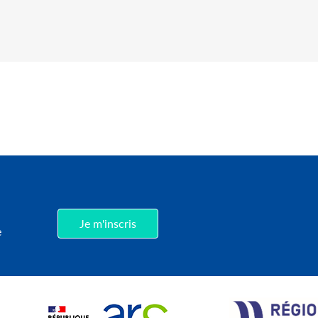
,
Je m'inscris
e