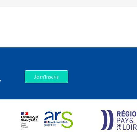
,
Je m'inscris
e