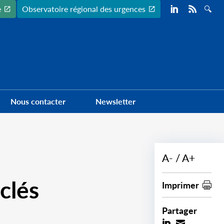
Preheader
e
Observatoire régional des urgences
Nous contacter
Newsletter
A-
A+
-clés
Imprimer
Partager