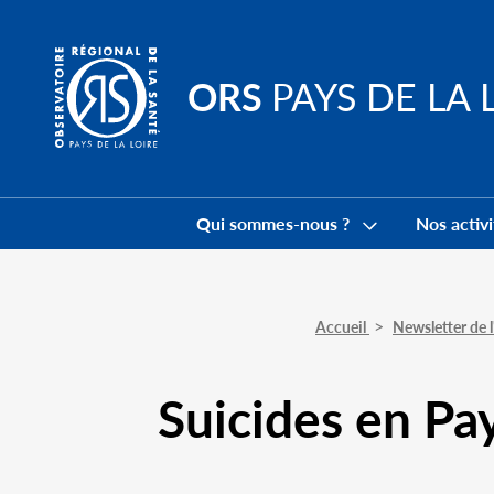
Go to
main
content
ORS
PAYS DE LA 
Navigation
principale
Qui sommes-nous ?
Nos activi
Accueil
Newsletter de
Suicides en Pay