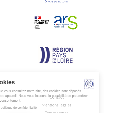
Cookies
Lorsque vous consultez notre site, des cookies sont déposés
sur votre appareil. Nous vous laissons la possibilité de paramétrer
Pied
Contact
de
votre consentement.
page
Mentions légales
Lire la politique de confidentialité
Transparence