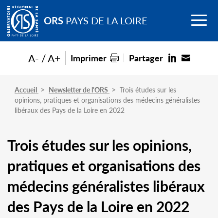
Go to
Menu
main
ORS
PAYS DE LA LOIRE
content
A-
A+
Imprimer
Partager
Accueil
Newsletter de l'ORS
Trois études sur les
opinions, pratiques et organisations des médecins généralistes
libéraux des Pays de la Loire en 2022
Trois études sur les opinions,
pratiques et organisations des
médecins généralistes libéraux
des Pays de la Loire en 2022