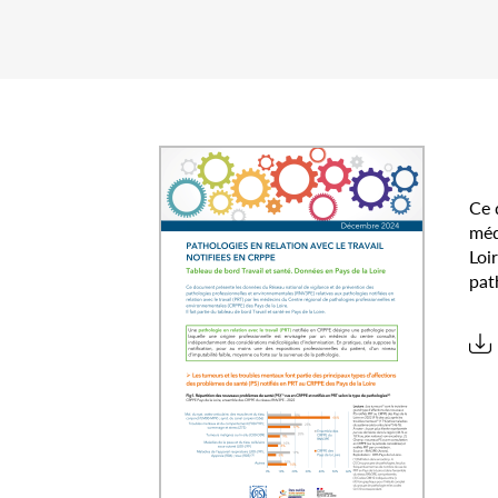
Ce 
méd
Loi
pat