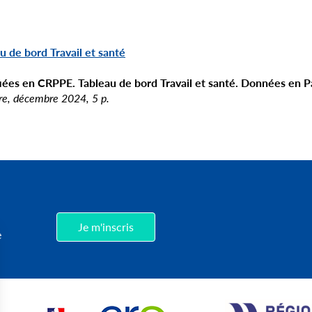
u de bord Travail et santé
ifiées en CRPPE. Tableau de bord Travail et santé. Données en P
re,
décembre 2024,
5 p.
,
Je m'inscris
e