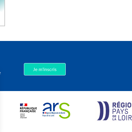
,
Je m'inscris
e