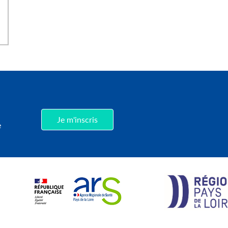
,
Je m'inscris
e